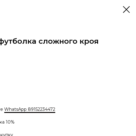
футболка сложного кроя
те
WhatsApp 89152234472
ка 10%
окупку