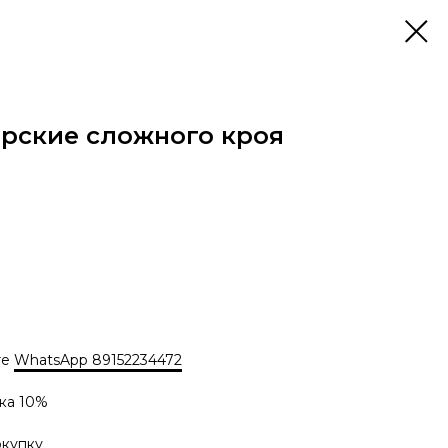
рские сложного кроя
те
WhatsApp 89152234472
ка 10%
окупку